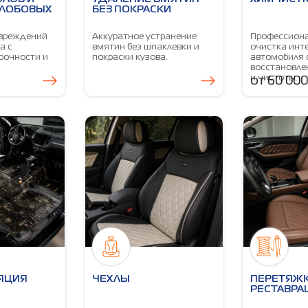
 ЛОБОВЫХ
БЕЗ ПОКРАСКИ
овреждений
Аккуратное устранение
Профессион
а с
вмятин без шпаклевки и
очистка инт
рочности и
покраски кузова.
автомобиля 
восстановле
и чистоты.
от 60 000
ЯЦИЯ
ЧЕХЛЫ
ПЕРЕТЯЖК
РЕСТАВРА