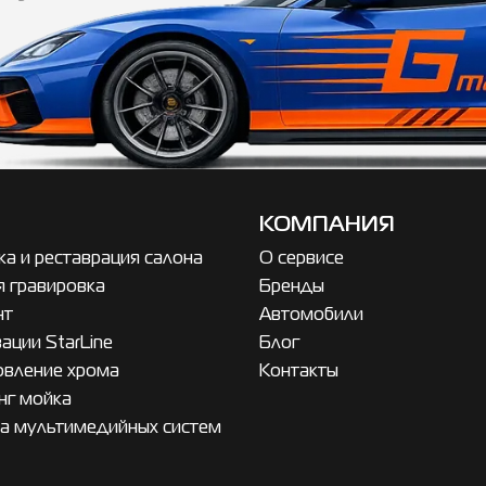
КОМПАНИЯ
а и реставрация салона
О сервисе
я гравировка
Бренды
нт
Автомобили
ации StarLine
Блог
овление хрома
Контакты
нг мойка
а мультимедийных систем