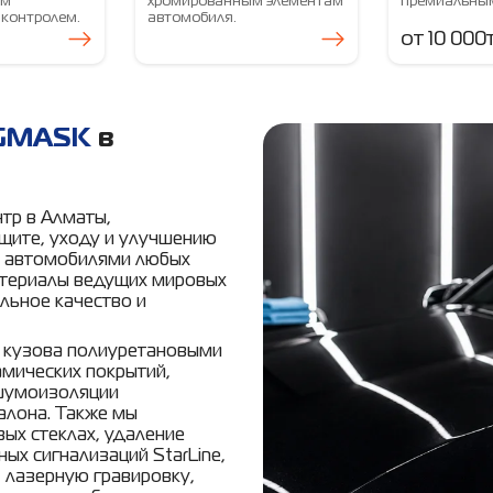
ым
хромированным элементам
премиальным
 контролем.
автомобиля.
от 10 000
GMASK
в
тр в Алматы,
щите, уходу и улучшению
с автомобилями любых
атериалы ведущих мировых
льное качество и
е кузова полиуретановыми
амических покрытий,
 шумоизоляции
алона. Также мы
ых стеклах, удаление
ых сигнализаций StarLine,
, лазерную гравировку,