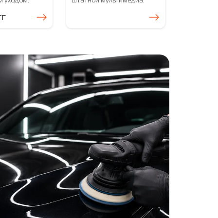
 уходом.
штатной мультимедиа.
тг