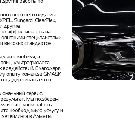
 другие работы по
ьного внешнего вида мы
EL, Sungard, ClearPlex,
 и другие
ою эффективность на
я опытными специалистами
и высоких стандартов
ид автомобиля, а
апин, ультрафиолета,
х воздействий. Благодаря
ему опыту команда GMASK
и поддерживать его в
иональный сервис,
 результат. Мы подберем
ля и выполним работы
рите необходимую услугу и
детейлинга в Алматы.