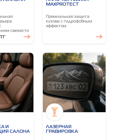
MAXPROTECT
альная
Премиальная защита
ерьера
кузова с гидрофобным
с
эффектом.
нием свежести
тг
А И
ЛАЗЕРНАЯ
ЦИЯ САЛОНА
ГРАВИРОВКА