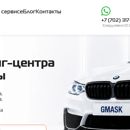
 сервисе
Блог
Контакты
+7 (702) 31
Ежедневно 10:0
нг-центра
ы
а,
а,
та